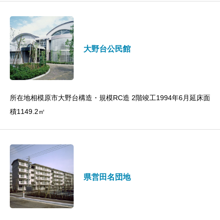
大野台公民館
所在地相模原市大野台構造・規模RC造 2階竣工1994年6月延床面
積1149.2㎡
県営田名団地