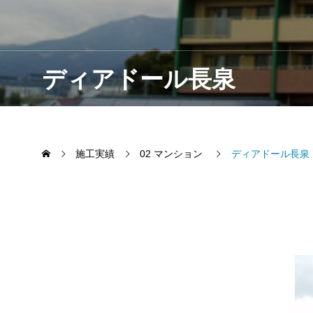
ディアドール長泉
施工実績
02 マンション
ディアドール長泉