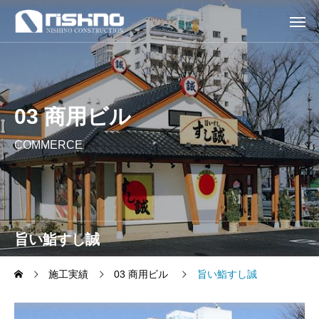
03 商用ビル
COMMERCE
旨い鮨すし誠
施工実績
03 商用ビル
旨い鮨すし誠